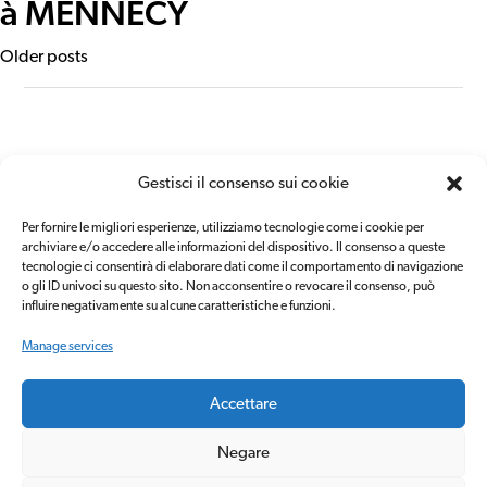
à MENNECY
Posts
Older posts
navigation
Il Gruppo
Privacy Policy
Gestisci il consenso sui cookie
Area Aziende
Cookie Policy
Per fornire le migliori esperienze, utilizziamo tecnologie come i cookie per
Area Candidati
Canale di
archiviare e/o accedere alle informazioni del dispositivo.
Il consenso a queste
segnalazione
Contatti
tecnologie ci consentirà di elaborare dati come il comportamento di navigazione
Carta dei servizi
o gli ID univoci su questo sito.
Non acconsentire o revocare il consenso, può
influire negativamente su alcune caratteristiche e funzioni.
Manage services
Accettare
Negare
Copyright © 2020 Mistertemp’ group
Cookie Settings