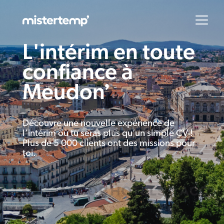
L'intérim en toute
confiance à
Meudon
Découvre une nouvelle expérience de
l’intérim où tu seras plus qu’un simple CV !
Plus de 5 000 clients ont des missions pour
toi.