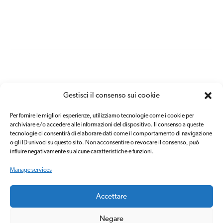
Il Gruppo
Privacy Policy
Gestisci il consenso sui cookie
Area Aziende
Cookie Policy
Area Candidati
Canale di
Per fornire le migliori esperienze, utilizziamo tecnologie come i cookie per
segnalazione
archiviare e/o accedere alle informazioni del dispositivo.
Il consenso a queste
Contatti
tecnologie ci consentirà di elaborare dati come il comportamento di navigazione
Carta dei servizi
o gli ID univoci su questo sito.
Non acconsentire o revocare il consenso, può
influire negativamente su alcune caratteristiche e funzioni.
Manage services
Accettare
Copyright © 2020 Mistertemp’ group
Negare